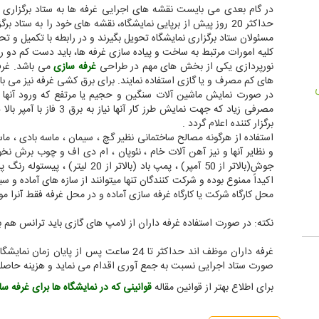
در گام بعدی می بایست نقشه های اجرایی غرفه ها به ستاد برگزاری نم
حداکثر 20 روز پیش از برپایی نمایشگاه، نقشه های خود را به س
مسئولان ستاد برگزاری نمایشگاه تحویل بگیرند و در رابطه با تکمیل و تحو
کلیه امورات مرتبط به ساخت و پیاده سازی غرفه ها، باید دست کم دو روز
نورپردازی یکی از بخش های مهم در طراحی
غرفه سازی
می باشد. غرفه
های کم مصرف و یا گازی استفاده نمایند. برای برق کشی غرفه نیز می 
در صورت نمایش ماشین آلات سنگین و حجیم یا مرتفع که ورود آنها به 
مصرفی زیاد که جهت نمایش ط
برگزار کننده اعلام گردد .
استفاده از هرگونه مصالح ساختمانی نظیر گچ ، سیمان ، ماسه بادی ، م
و نظایر آنها و نیز آهن آلات خام ،‌ نئوپان ، ام دی اف و چوب برش ن
جوش(بالاتر از 50 آمپر) ، پمپ باد (ب
اکیداً ممنوع بوده و شرکت کنندگان تنها میتوانند از سازه های آماده و سب
محل کارگاه شرکت یا کارگاه غرفه سازی آماده و در محل غرفه فقط آنرا مونت
نکته: در صورت استفاده غرفه داران از لامپ های گازی باید ترانس هم به
غرفه داران موظف اند حداکثر تا 24 ساعت پس از
صورت ستاد اجرایی نسبت به جمع آوری اقدام می نماید و هزینه حاصله ر
برای اطلاع بهتر از قوانین مقاله
قوانینی که در نمایشگاه ها برای غرفه س