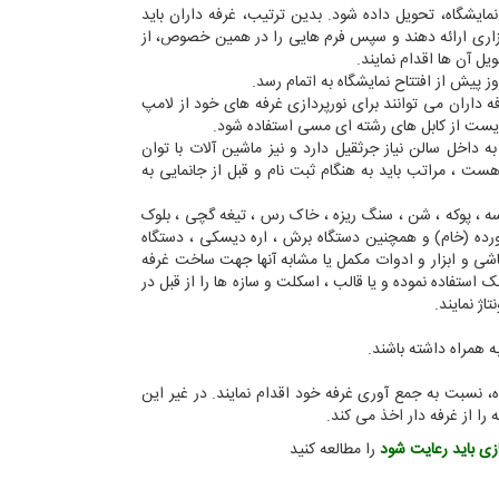
ایشگاه، تحویل داده شود. بدین ترتیب، غرفه داران باید
تاد برگزاری ارائه دهند و سپس فرم هایی را در همین خصوص، از
یل آن ها اقدام نمایند.
 پیش از افتتاح نمایشگاه به اتمام رسد.
 داران می توانند برای نورپردازی غرفه های خود از لامپ
بایست از کابل های رشته ای مسی استفاده شود.
داخل سالن نیاز جرثقیل دارد و نیز ماشین آلات با توان
رز کار آنها نیاز به برق 3 فاز با آمپر بالا هست ، مراتب باید به هنگام ثبت نام و قبل از جانمایی به
اسه ، پوکه ، شن ، سنگ ریزه ، خاک رس ، تیغه گچی ، بلوک
خورده (خام) و همچنین دستگاه برش ، اره دیسکی ، دستگاه
الاتر از 20 لیتر) ، پیستوله رنگ پاشی و ابزار و ادوات مکمل یا مشابه آنها جهت ساخت غرفه
ک استفاده نموده و یا قالب ،‌ اسکلت و سازه ها را از قبل در
اژ نمایند.
 همراه داشته باشند.
 پایان زمان نمایشگاه، نسبت به جمع آوری غرفه خود اقدام نمایند. در غیر این
ا از غرفه دار اخذ می کند.
ازی باید رعایت شود
را مطالعه کنید